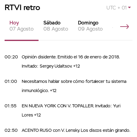
RTVI retro
UTC + 01
Hoy
Sábado
Domingo
Lunes
07 Agosto
08 Agosto
09 Agosto
10 Agosto
00:20
Opinión disidente. Emitido el 16 de enero de 2018.
Invitado: Sergey Udaltsov. +12
01:00
Necesitamos hablar sobre cómo fortalecer tu sistema
inmunológico. +12
01:55
EN NUEVA YORK CON V. TOPALLER. Invitado: Yuri
Lores +12
02:50
ACENTO RUSO con V. Lensky. Los discos están girando.