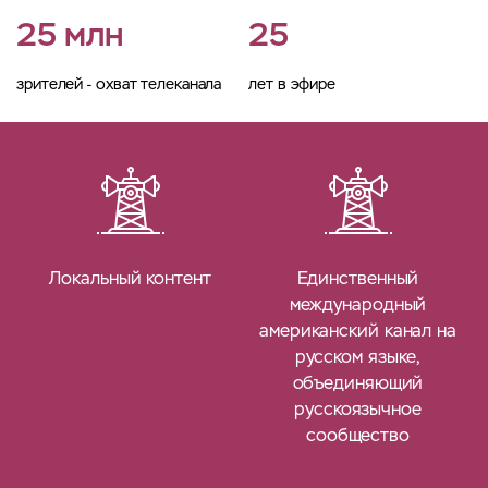
25 млн
25
зрителей - охват телеканала
лет в эфире
Локальный контент
Единственный
я
международный
и
американский канал на
русском языке,
объединяющий
русскоязычное
сообщество